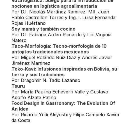
Ruta logística: Juego para la introducción de
nociones en logística agroalimentaria
Por D.I. Nicolás Martínez Ramírez, MII. Juan
Pablo Castrellon Torres y Ing. I. Luisa Fernanda
Rojas Huérfano
Soy mamá y también cocino
Por D.I. Fabiana Ardao Piccardo y Lic. Virginia
Natero
Taco-Morfología: Tecno-morfología de 10
antojitos tradicionales mexicanos
Por Miguel Rolando Ruiz Diaz y Andrés Javier
Jiménez Martinez
Teko-Kavi: Infusiones inspiradas en Bolivia, su
tierra y sus tradiciones
Por Dragomir N. Tadic Lazaneo
Tsuru
Por María Paulina Echeverri Valle y Gustavo
Adolfo Alzate Patiño
Food Design In Gastronomy: The Evolution Of
An Idea
Por Ricardo Yudi Akiyoshi y Filipe Campelo Xavier
da Costa